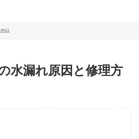
1#N11
N11の水漏れ原因と修理方