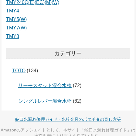
TMY240Q(E)(EC)(M)(W)
TMY4
TMY5(W)
TMY7(W)
TMY8
カテゴリー
TOTO
(134)
サーモスタット混合水栓
(72)
シングルレバー混合水栓
(62)
蛇口水漏れ修理ガイド - 水栓金具のポタポタの直し方等
Amazonのアソシエイトとして、本サイト「蛇口水漏れ修理ガイド」は
適格販売により収入を得ています。