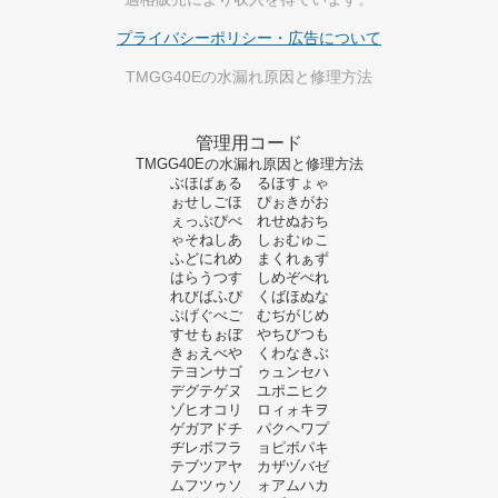
プライバシーポリシー・広告について
TMGG40Eの水漏れ原因と修理方法
管理用コード
TMGG40Eの水漏れ原因と修理方法
ぶほばぁる るほすょゃ
ぉせしごほ ぴぉきがお
ぇっぷぴべ れせぬおち
ゃそねしあ しぉむゅこ
ふどにれめ まくれぁず
はらうつす しめぞぺれ
れびばふぴ くばほぬな
ぷげぐべご むぢがじめ
すせもぉぼ やちびつも
きぉえべや くわなきぶ
テヨンサゴ ゥュンセハ
デグテゲヌ ユポニヒク
ゾヒオコリ ロィォキヲ
ゲガアドチ パクヘワプ
ヂレボフラ ョピボパキ
テブツアヤ カザヅバゼ
ムフツゥソ ォアムハカ