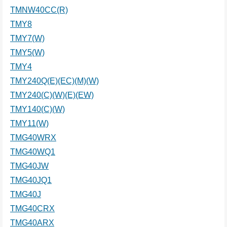
TMNW40CC(R)
TMY8
TMY7(W)
TMY5(W)
TMY4
TMY240Q(E)(EC)(M)(W)
TMY240(C)(W)(E)(EW)
TMY140(C)(W)
TMY11(W)
TMG40WRX
TMG40WQ1
TMG40JW
TMG40JQ1
TMG40J
TMG40CRX
TMG40ARX